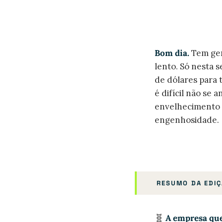
Bom dia.
Tem gen
lento. Só nesta
de dólares para 
é difícil não se
envelhecimento 
engenhosidade.
RESUMO DA EDI
🧬
A empresa que