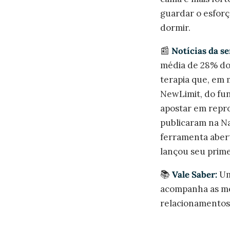
guardar o esforç
dormir.
📰
Notícias da s
média de 28% do 
terapia que, em 
NewLimit, do fun
apostar em repro
publicaram na N
ferramenta abert
lançou seu prime
📚
Vale Saber:
Um
acompanha as me
relacionamentos 