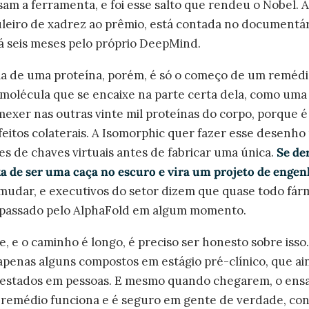
am a ferramenta, e foi esse salto que rendeu o Nobel. A 
uleiro de xadrez ao prêmio, está contada no documentá
há seis meses pelo próprio DeepMind.
 de uma proteína, porém, é só o começo de um remédio.
molécula que se encaixe na parte certa dela, como um
exer nas outras vinte mil proteínas do corpo, porque 
eitos colaterais. A Isomorphic quer fazer esse desenh
s de chaves virtuais antes de fabricar uma única.
Se de
 de ser uma caça no escuro e vira um projeto de engen
 mudar, e executivos do setor dizem que quase todo fá
á passado pelo AlphaFold em algum momento.
, e o caminho é longo, é preciso ser honesto sobre isso
apenas alguns compostos em estágio pré-clínico, que a
estados em pessoas. E mesmo quando chegarem, o ensaio
 remédio funciona e é seguro em gente de verdade, co