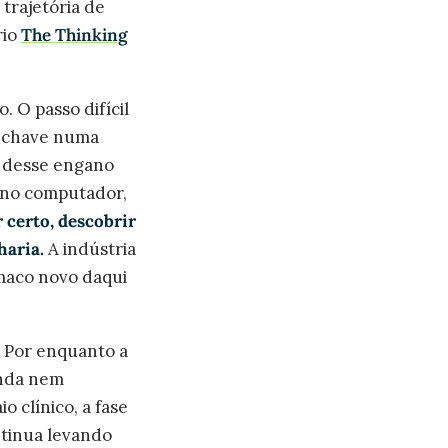
trajetória de
rio
The Thinking
 O passo difícil
a chave numa
é desse engano
o no computador,
r certo, descobrir
haria.
A indústria
rmaco novo daqui
. Por enquanto a
inda nem
 clínico, a fase
ntinua levando