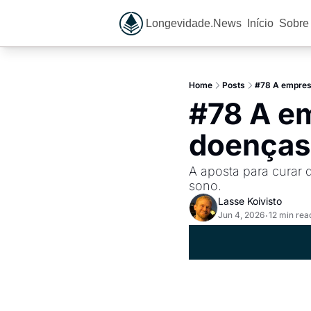
Longevidade.News
Início
Sobre
Home
Posts
#78 A empresa
#78 A em
doenças
A aposta para curar d
sono.
Lasse Koivisto
Jun 4, 2026
12 min rea
•