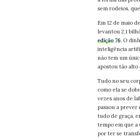
sem rodeios, qu
Em 12 de maio de
levantou 2,1 bil
edição 76
. O din
inteligência art
não tem um únic
apostou tão alto 
Tudo no seu corp
como ela se dobr
vezes anos de la
passou a prever 
tudo de graça, e
tempo em que a O
por ter se trans