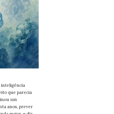
 inteligência
eito que parecia
sinou um
nta anos, prever
nda maior, e diz,