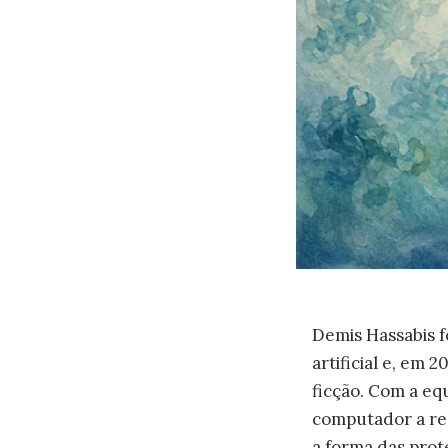
Demis Hassabis f
artificial e, em
ficção. Com a e
computador a res
a forma das prot