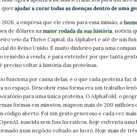
e quer
ajudar a curar todas as doenças dentro de uma g
 2026, a empresa que ele criou para essa missão, a
Isomo
hões de dólares na
maior rodada da sua história
, notícia
heiro veio da Thrive Capital, da Alphabet e até de um f
ificial do Reino Unido. É muito dinheiro para uma compan
o remédio à venda, e para entender por que tanta gent
é preciso voltar à história das proteínas.
o funciona por causa delas, e o que cada proteína faz
a no espaço. Descobrir essa forma era um trabalho lento
boratório para uma única proteína. O AlphaFold, o prog
essas formas em minutos, mapeou mais de 200 milhões d
m código aberto. Foi um gesto generoso e cada vez mais
penAI, nascida sem fins lucrativos, hoje enfrenta uma b
formado num negócio voltado ao lucro. Hoje mais de trê