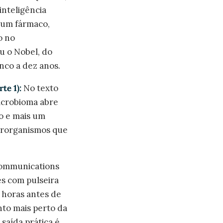
inteligência
r um fármaco,
o no
u o Nobel, do
nco a dez anos.
te 1):
No texto
microbioma abre
o e mais um
crorganismos que
ommunications
s com pulseira
 horas antes de
nto mais perto da
 saída prática é