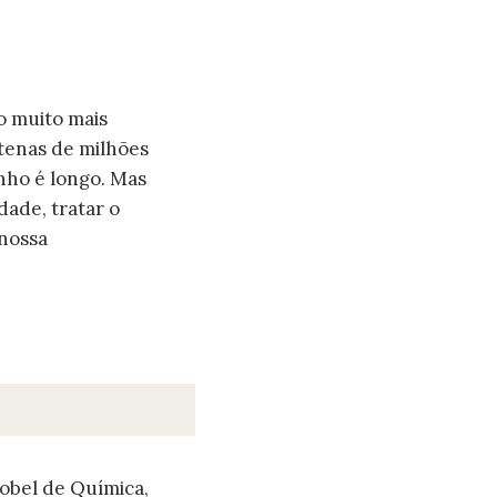
o muito mais
tenas de milhões
inho é longo. Mas
dade, tratar o
 nossa
obel de Química,