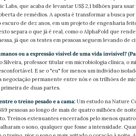
c Labs, que acaba de levantar US$ 2,1 bilhões para usar 
scoberta de remédios. A aposta é transformar a busca po
 escuro de dez anos, em um projeto de engenharia feit
xto separa o que já é real, como o AlphaFold que rende
essa, já que os testes em pessoas seguem levando de ci
anos ou a expressão visível de uma vida invisível? (Par
 Silveira, professor titular em microbiologia clínica, o 
confortável. E se o "eu" for menos um indivíduo isolad
a negociação permanente entre nós e os trilhões de mi
 primeira de duas partes.
entre o treino pesado e a cama:
Um estudo na Nature C
9 pessoas ao longo de mais de quatro milhões de noite
o. Treinos extenuantes encerrados pelo menos quatro
alharam o sono, qualquer que fosse a intensidade. Qua
 o treino, pior o sono e mais agitado o coração à noite. A