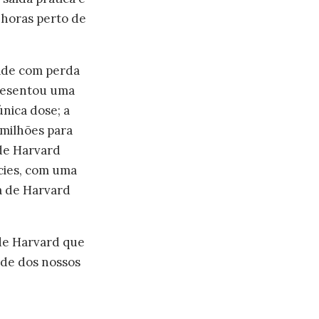
 horas perto de
dade com perda
presentou uma
nica dose; a
 milhões para
 de Harvard
cies, com uma
a de Harvard
de Harvard que
ade dos nossos