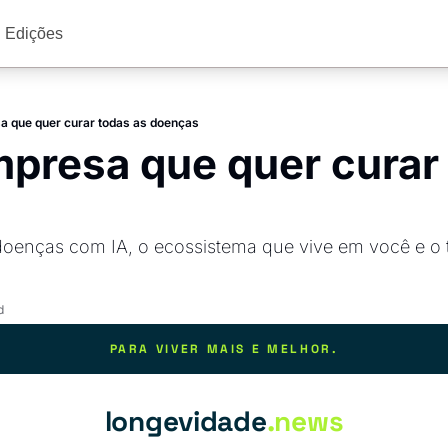
Edições
 que quer curar todas as doenças
presa que quer curar 
oenças com IA, o ecossistema que vive em você e o tr
d
PARA VIVER MAIS E MELHOR.
longevidade
.news