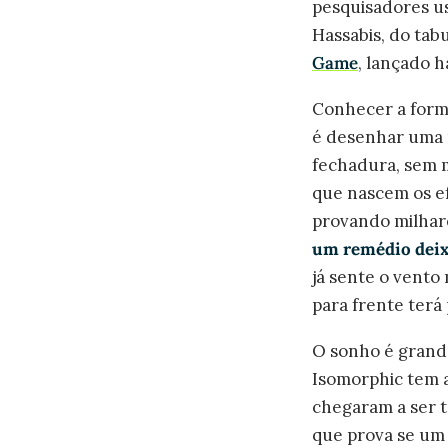
pesquisadores us
Hassabis, do tab
Game
, lançado 
Conhecer a forma
é desenhar uma 
fechadura, sem m
que nascem os ef
provando milhare
um remédio deixa
já sente o vento
para frente ter
O sonho é grande
Isomorphic tem 
chegaram a ser t
que prova se um