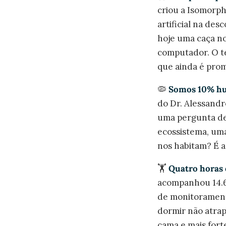
criou a Isomorphi
artificial na de
hoje uma caça no
computador. O te
que ainda é prom
🦠
Somos 10% hum
do Dr. Alessandro
uma pergunta des
ecossistema, um
nos habitam? É a
🏋️
Quatro horas 
acompanhou 14.68
de monitorament
dormir não atrap
cama e mais forte