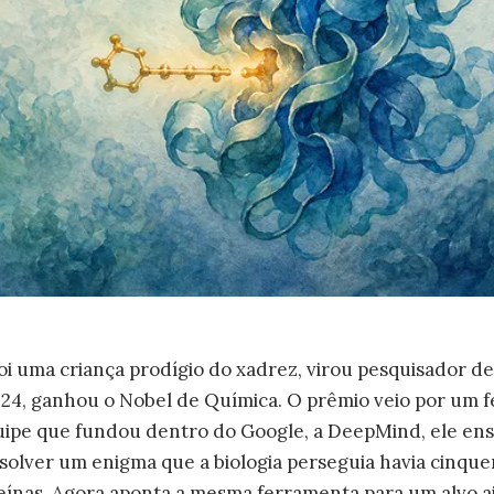
oi uma criança prodígio do xadrez, virou pesquisador de
 2024, ganhou o Nobel de Química. O prêmio veio por um f
quipe que fundou dentro do Google, a DeepMind, ele en
olver um enigma que a biologia perseguia havia cinque
eínas. Agora aponta a mesma ferramenta para um alvo ai