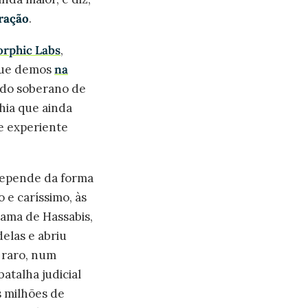
eração
.
rphic Labs
,
 que demos
na
undo soberano de
hia que ainda
e experiente
 depende da forma
 e caríssimo, às
rama de Hassabis,
elas e abriu
 raro, num
atalha judicial
s milhões de