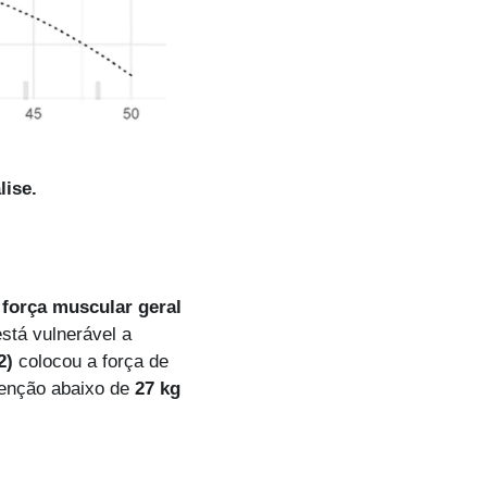
lise.
 força muscular geral 
tá vulnerável a 
2)
 colocou a força de 
enção abaixo de 
27 kg 