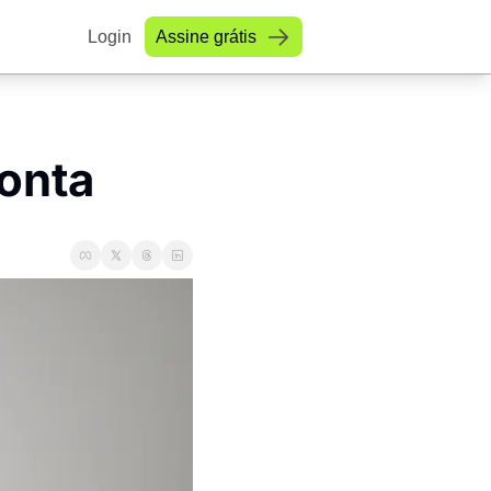
Login
Assine grátis
conta