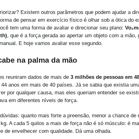
riorizar? Existem outros parâmetros que podem ajudar a dir
orma de pensar em exercício físico é olhar sob a ótica do ex
ocê tem uma forma de avaliar e direcionar seu plano: 
Vo₂m
th)
, que é a força gerada ao apertar um objeto com a mão, 
anual. E hoje vamos avaliar esse segundo.
cabe na palma da mão
s reuniram dados de mais de 
3 milhões de pessoas em 48
44 anos em mais de 40 países. Já se sabia que existia uma 
er por qualquer causa, mas eles queriam entender se existi
va em diferentes níveis de força.
dúvidas: quanto mais forte a preensão, menor a chance de m
 kg. A cada 5 quilos a mais de força não é só músculo: é ma
nce de envelhecer com qualidade. Dá uma olhada.