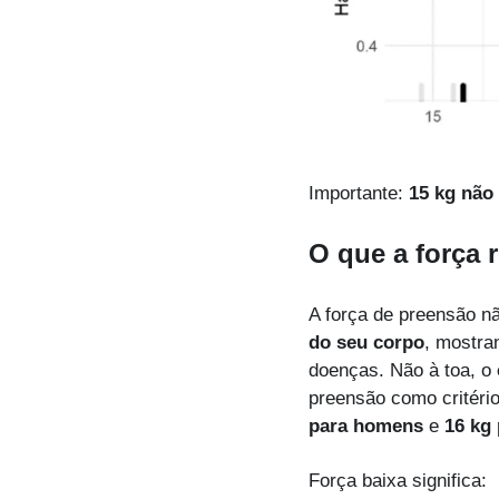
Importante: 
15 kg não
O que a força 
A força de preensão n
do seu corpo
, mostra
doenças. Não à toa, o 
preensão como critéri
para homens
 e 
16 kg
Força baixa significa: